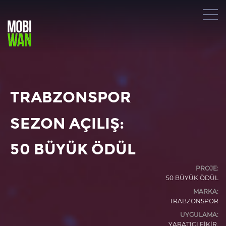
togg
navi
TRABZONSPOR
SEZON AÇILIŞ:
50 BÜYÜK ÖDÜL
PROJE
:
50 BÜYÜK ÖDÜL
MARKA
:
TRABZONSPOR
UYGULAMA
:
YARATICI FİKİR,